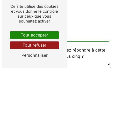
Ce site utilise des cookies
et vous donne le contrôle
sur ceux que vous
souhaitez activer
Tout accepter
Tout refuser
Vous n'êtes pas un robot, veuillez répondre à cette
Personnaliser
question : combien font cinq plus cinq ?
En cochant cette case, j'accepte les conditions
particulières ci-dessous **
Envoyer