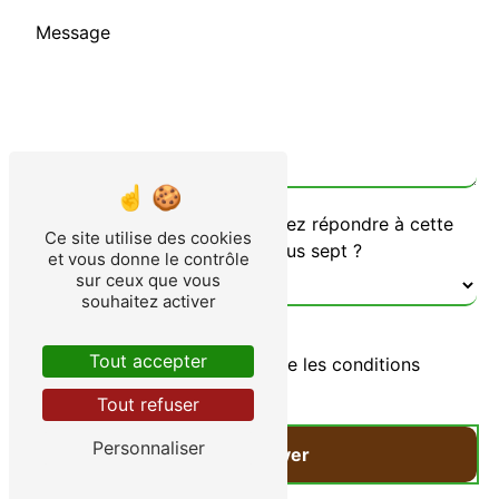
Vous n'êtes pas un robot, veuillez répondre à cette
Ce site utilise des cookies
question : combien font sept plus sept ?
et vous donne le contrôle
sur ceux que vous
souhaitez activer
Tout accepter
En cochant cette case, j'accepte les conditions
particulières ci-dessous **
Tout refuser
Personnaliser
Envoyer